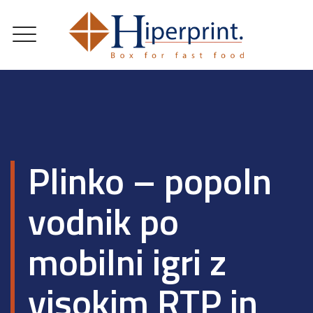
Plinko – popoln
vodnik po
mobilni igri z
visokim RTP in