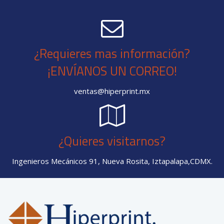
¿Requieres mas información?
¡ENVÍANOS UN CORREO!
ventas@hiperprint.mx
¿Quieres visitarnos?
Ingenieros Mecánicos 91, Nueva Rosita, Iztapalapa,CDMX.