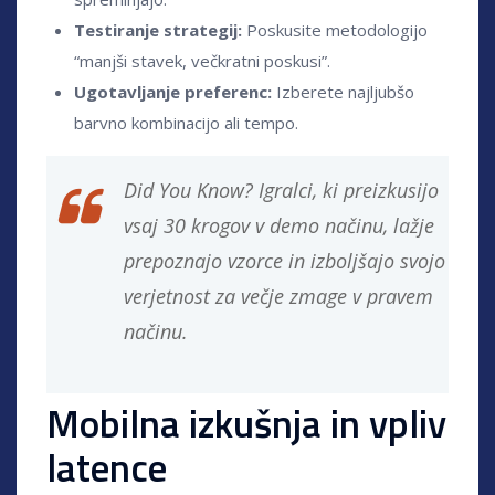
Testiranje strategij:
Poskusite metodologijo
“manjši stavek, večkratni poskusi”.
Ugotavljanje preferenc:
Izberete najljubšo
barvno kombinacijo ali tempo.
Did You Know? Igralci, ki preizkusijo
vsaj 30 krogov v demo načinu, lažje
prepoznajo vzorce in izboljšajo svojo
verjetnost za večje zmage v pravem
načinu.
Mobilna izkušnja in vpliv
latence