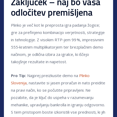
Zaključek – naj bo vaša
odločitev premišljena
Plinko je več kot le preprosta igra padanja žogice;
gre za prefinjeno kombinacijo verjetnosti, strategije
in tehnologije. Z visokim RTP‑jem 99 %, impresivnim
555‑kratnim multiplikatorjem ter brezplačnim demo
načinom, je odlična izbira za igralce, ki iščejo
takojšnje rezultate in napetost.
Pro Tip:
Najprej preizkusite demo na
Plinko
Slovenija
, nastavite si jasen proračun in nato preidite
na pravi način, ko se počutite pripravljeni. Ne
pozabite, da je ključ do uspeha v razumevanju
mehanike, upravljanju bankrolla in igranju odgovorno.
S tem pristopom boste izkoristili vse prednosti, ki jih