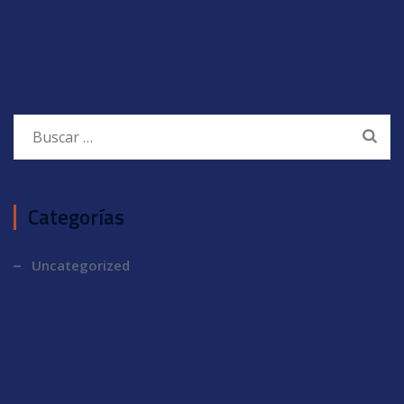
Buscar:
Categorías
Uncategorized