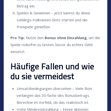
Betrag ein.
Spielen & Gewinnen – Jetzt kannst du deine
Lieblings‑Halloween‑Slots starten und die
Freispiele genießen.
Pro Tip:
Nutze den
Bonus ohne Einzahlung
, um die
Spiele risikofrei zu testen, bevor du echtes Geld
einsetzt.
Häufige Fallen und wie
du sie vermeidest
Umsatzbedingungen übersehen – Viele Boni
verlangen das 30‑fache des Bonusbetrags.
Berechne im Vorfeld, ob das realistisch ist.
Hohe Mindesteinzahlung – Einige Aktionen