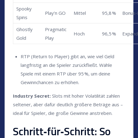
Spooky
Play’n GO
Mittel
95,8 %
Bonus‑
Spins
Ghostly
Pragmatic
Hoch
96,5 %
Expand
Gold
Play
RTP (Return to Player) gibt an, wie viel Geld
langfristig an die Spieler zurückfließt. Wähle
Spiele mit einem RTP über 95 %, um deine
Gewinnchancen zu erhöhen.
Industry Secret:
Slots mit hoher Volatilität zahlen
seltener, aber dafür deutlich größere Beträge aus –
ideal für Spieler, die große Gewinne anstreben.
Schritt‑für‑Schritt: So