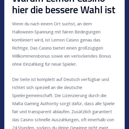
hier die bessere Wahl ist
Wenn du nach einem Ort suchst, an dem
Halloween‑Spannung mit fairen Bedingungen
kombiniert wird, ist Lemon Casino genau das
Richtige. Das Casino bietet einen großzügigen
Willkommensbonus sowie ein verlockendes Bonus
ohne Einzahlung für neue Spieler.
Die Seite ist komplett auf Deutsch verfügbar und
richtet sich speziell an die deutsche
Spielergemeinschaft. Die Lizenzierung durch die
Malta Gaming Authority sorgt dafür, dass alle Spiele
fair und transparent ablaufen. Zusätzlich garantiert
das Casino schnelle Auszahlungen, oft innerhalb von
24 Stunden, sodass du deine Gewinne nicht ewig