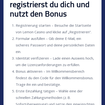
registrierst du dich und
nutzt den Bonus
Registrierung starten – Besuche die Startseite
von Lemon Casino und klicke auf „Registrieren“.
Formular ausfüllen – Gib deine E‑Mail, ein
sicheres Passwort und deine persönlichen Daten
ein.
Identität verifizieren – Lade einen Ausweis hoch,
um die Lizenzanforderungen zu erfüllen.
Bonus aktivieren – Im Willkommensbereich
findest du den Code für den Willkommensbonus.
Trage ihn ein und bestätige.
Erste Einzahlung tätigen – Wähle eine der
schnellen Zahlungsmethoden (z. B.
Sofortüberweisung) und setze den gewünschten