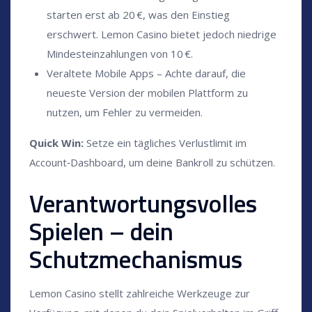
starten erst ab 20 €, was den Einstieg
erschwert. Lemon Casino bietet jedoch niedrige
Mindesteinzahlungen von 10 €.
Veraltete Mobile Apps – Achte darauf, die
neueste Version der mobilen Plattform zu
nutzen, um Fehler zu vermeiden.
Quick Win:
Setze ein tägliches Verlustlimit im
Account‑Dashboard, um deine Bankroll zu schützen.
Verantwortungsvolles
Spielen – dein
Schutzmechanismus
Lemon Casino stellt zahlreiche Werkzeuge zur