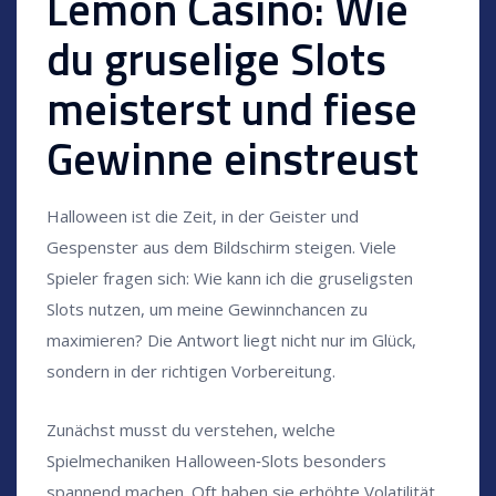
Lemon Casino: Wie
du gruselige Slots
meisterst und fiese
Gewinne einstreust
Halloween ist die Zeit, in der Geister und
Gespenster aus dem Bildschirm steigen. Viele
Spieler fragen sich: Wie kann ich die gruseligsten
Slots nutzen, um meine Gewinnchancen zu
maximieren? Die Antwort liegt nicht nur im Glück,
sondern in der richtigen Vorbereitung.
Zunächst musst du verstehen, welche
Spielmechaniken Halloween‑Slots besonders
spannend machen. Oft haben sie erhöhte Volatilität,